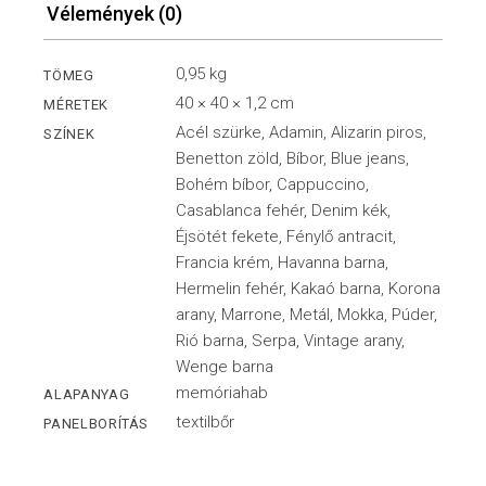
Vélemények (0)
0,95 kg
TÖMEG
40 × 40 × 1,2 cm
MÉRETEK
Acél szürke, Adamin, Alizarin piros,
SZÍNEK
Benetton zöld, Bíbor, Blue jeans,
Bohém bíbor, Cappuccino,
Casablanca fehér, Denim kék,
Éjsötét fekete, Fénylő antracit,
Francia krém, Havanna barna,
Hermelin fehér, Kakaó barna, Korona
arany, Marrone, Metál, Mokka, Púder,
Rió barna, Serpa, Vintage arany,
Wenge barna
memóriahab
ALAPANYAG
textilbőr
PANELBORÍTÁS