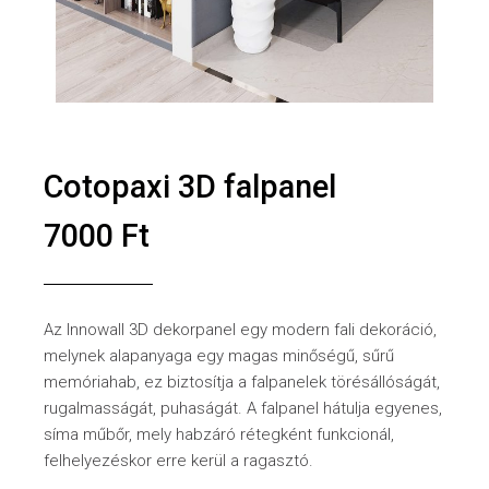
Cotopaxi 3D falpanel
7000
Ft
Az Innowall 3D dekorpanel egy modern fali dekoráció,
melynek alapanyaga egy magas minőségű, sűrű
memóriahab, ez biztosítja a falpanelek törésállóságát,
rugalmasságát, puhaságát. A falpanel hátulja egyenes,
síma műbőr, mely habzáró rétegként funkcionál,
felhelyezéskor erre kerül a ragasztó.