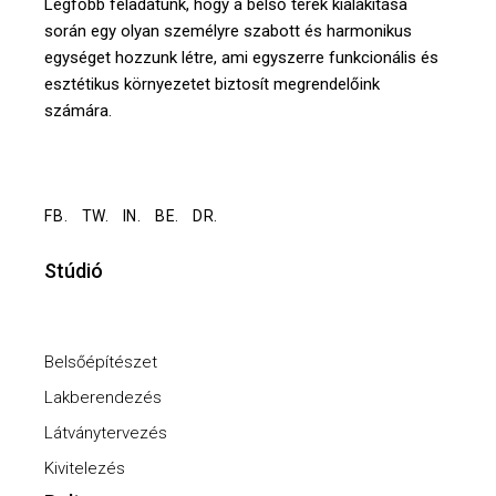
Legfőbb feladatunk, hogy a belső terek kialakítása
során egy olyan személyre szabott és harmonikus
egységet hozzunk létre, ami egyszerre funkcionális és
esztétikus környezetet biztosít megrendelőink
számára.
FB.
TW.
IN.
BE.
DR.
Stúdió
Belsőépítészet
Lakberendezés
Látványtervezés
Kivitelezés