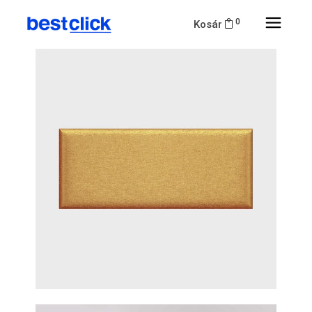
0
Kosár