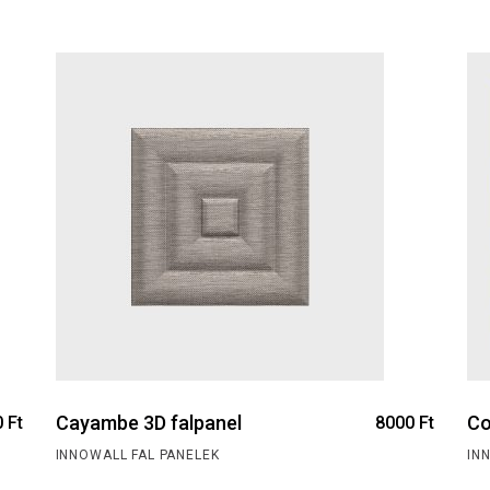
Cayambe 3D falpanel
Co
0
Ft
8000
Ft
INNOWALL FAL PANELEK
IN