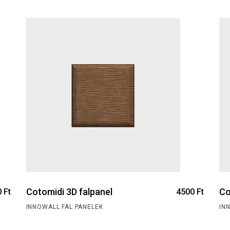
Cotomidi 3D falpanel
Co
0
Ft
4500
Ft
INNOWALL FAL PANELEK
IN