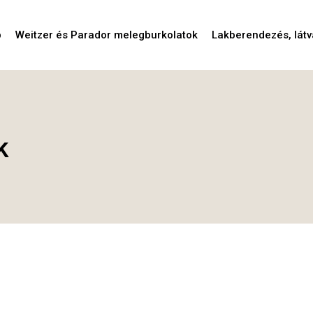
p
Weitzer és Parador melegburkolatok
Lakberendezés, látv
k