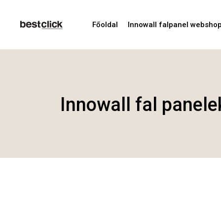
Főoldal
Innowall falpanel websho
Innowall fal panele