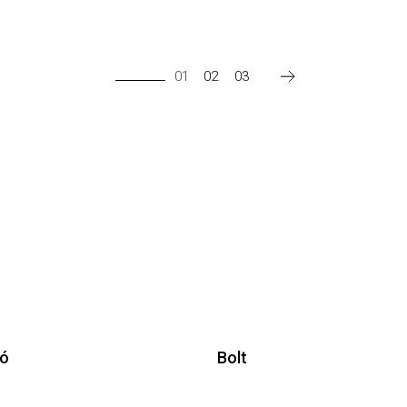
01
02
03
ió
Bolt