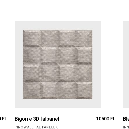
Bigorre 3D falpanel
Bl
0
Ft
10500
Ft
INNOWALL FAL PANELEK
IN