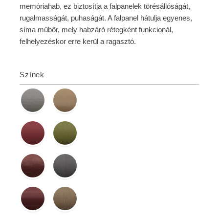
memóriahab, ez biztosítja a falpanelek törésállóságát,
rugalmasságát, puhaságát. A falpanel hátulja egyenes,
síma műbőr, mely habzáró rétegként funkcionál,
felhelyezéskor erre kerül a ragasztó.
Színek