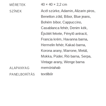
40 × 40 × 2,2 cm
MÉRETEK
Acél szürke, Adamin, Alizarin piros,
SZÍNEK
Benetton zöld, Bíbor, Blue jeans,
Bohém bíbor, Cappuccino,
Casablanca fehér, Denim kék,
Éjsötét fekete, Fénylő antracit,
Francia krém, Havanna barna,
Hermelin fehér, Kakaó barna,
Korona arany, Marrone, Metál,
Mokka, Púder, Rió barna, Serpa,
Vintage arany, Wenge barna
memóriahab
ALAPANYAG
textilbőr
PANELBORÍTÁS