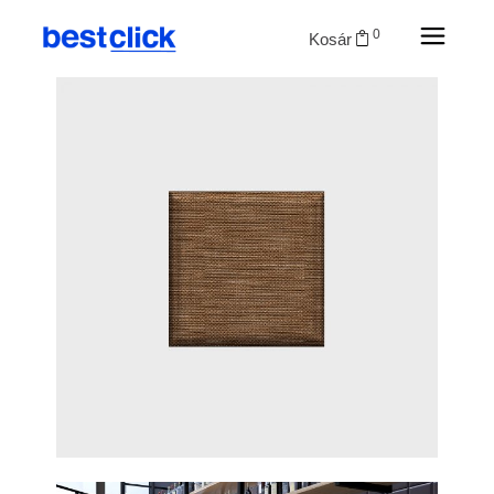
0
Kosár