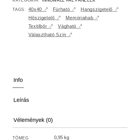
KATEGÓRIA:
INNOWALL FAL PANELEK
40x40
Fúrható
Hangszigetelő
TAGS:
Hőszigetelő
Memóriahab
Textilbőr
Vágható
Választható Szín
Info
Leírás
Vélemények (0)
0,95 kg
TÖMEG